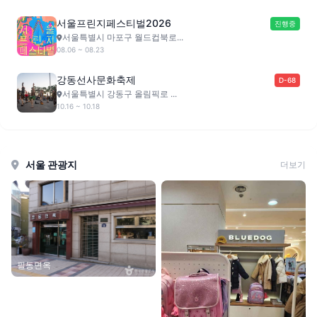
서울프린지페스티벌2026
진행중
서울특별시 마포구 월드컵북로...
08.06 ~ 08.23
강동선사문화축제
D-68
서울특별시 강동구 올림픽로 ...
10.16 ~ 10.18
서울 관광지
더보기
필동면옥