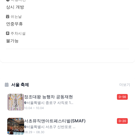
상시 개방
쉬는날
연중무휴
주차시설
불가능
서울 축제
더보기
정조대왕 능행차 공동재현
D-56
서울특별시 종로구 사직로 1...
10.04 ~ 10.04
서초뮤직앤아트페스티벌(SMAF)
D-20
서울특별시 서초구 신반포로 ...
08.29 ~ 08.30