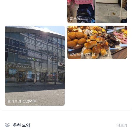
블루독
로덴드론 연희점
올리브영 상암MBC
추천 모임
더보기