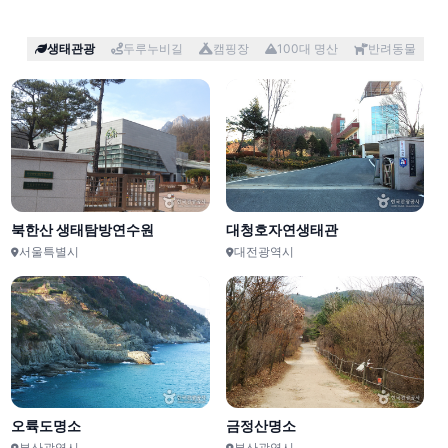
생태관광
두루누비길
캠핑장
100대 명산
반려동물
남파랑길 35코스
한탄
13km
서해랑길 58코스
경
13km
캠프