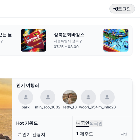
로그인
문화공연
DDP 건축투어
한
쇼'
서울특별시 중구
서
서귀포시
01.01 ~ 12.31
08
인기 여행러
park
min_soo_1002
retty_13
woori_654
m_inho23
Hot 키워드
내국인
외국인
1
제주도
# 인기 관광지
자연