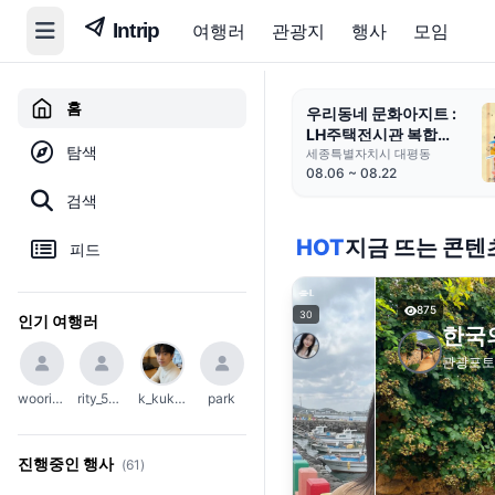
여행러
관광지
행사
모임
홈
2026 국립극장 쏙쏙들
이페스티벌
탐색
경기도 파주시
03.14 ~ 12.26
검색
HOT
지금 뜨는 콘텐
피드
도
.
875
30
인기 여행러
한국
관광포토
woori_654
rity_5004
k_kuko1111
park
진행중인 행사
(61)