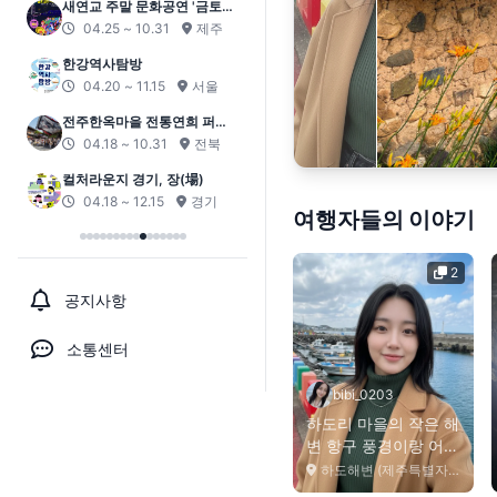
하
리
마
을
의
작
은
해
변
항
구
풍
경
이
랑
어
선
들
보
면
서
아
무
생
각
안
하
게
되
던
.
.
의정부지 상설 전통문화행사
04.11 ~ 10.31
서울
2026 서귀포 원도심 문화페스
티벌
04.11 ~ 10.30
제주
안성 남사당바우덕이 풍물단
상설 공연 ‘곰뱅이텄다’
04.04 ~ 11.29
경기
2026 고흥 녹동항 드론쇼
04.04 ~ 10.31
광주
여행자들의 이야기
2
공지사항
소통센터
bibi_0203
하도리 마을의 작은 해
변 항구 풍경이랑 어선
들 보면서 아무 생...
하도해변 (제주특별자치도 제주시)