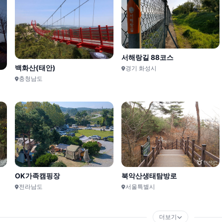
서해랑길 88코스
백화산(태안)
경기 화성시
충청남도
OK가족캠핑장
북악산생태탐방로
전라남도
서울특별시
더보기