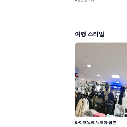
로)
11km
여행 스타일
조은전골칼국수
인천광역시 중구
다름성형외과