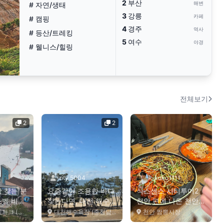
2
부산
해변
# 자연/생태
3
강릉
카페
# 캠핑
4
경주
역사
# 등산/트레킹
5
여수
야경
# 웰니스/힐링
전체보기
2
2
rity_5004
k_kuko1111
 찾는 분
요즘같이 조용한 바다
식스센스 시티투어2
노벨 비발
찾는다면, 대천 해수욕
천안 편에 나온 천안
쯤은 가볼
장 추천 🌊 여름이랑
짬뽕집, 직접 다녀왔습
자치도 홍천군)
대천해수욕장 (충청남도 보령시)
천안 짬뽕시장
은...
니...