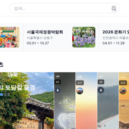
새연교 주말 
귀몽 제주신화월드
'금토금토 새연
제주특별자치도 서귀포시
제주특별자치도 
07.24 ~ 08.17
04.25 ~ 10.31
츠
대
암
일
나
꽃
피
는
대
왕
광
.
왕
출
울
.
리
암
40
29
427
852
의 토담길 풍경
포토