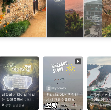
폐
의
기
적
이
라
불
리
는
광
명
동
굴
에
다
녀
왔
습
니
다
!
단
순
히
동
굴
을
걷
는
게
아
니
라
볼
거
리
.
.
겨
에
스
키
장
찾
는
분
들
이
라
면
소
노
벨
비
발
디
파
크
한
번
쯤
은
가
볼
만
합
니
다
.
리
.
.
park
skybora22
m_inho23
폐광의 기적이라 불리
우리나라에서 유일하
겨울에 스키장
는 광명동굴에 다녀왔
게 대천해수욕장 바다
들이라면 소
습니다! 단순히 동굴을
위를 체험비행할 수 있
디파크 한 번
광명, 광명동굴
다빈치동력패러 (충청남도 보령시)
소노벨 비발디파크 (강원특별
걷는...
는 새...
...