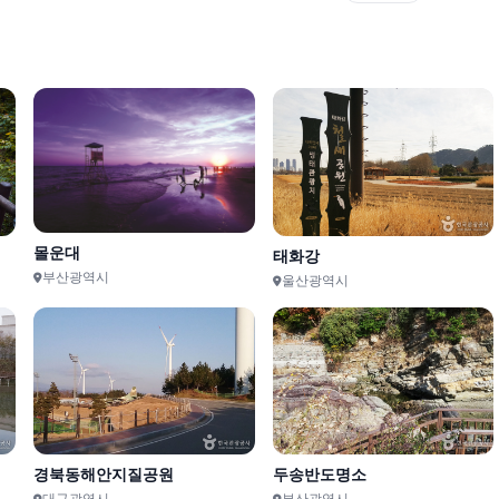
남파랑길 86코스
DMZ 평화의 길 4코스
25km
15km
남파랑길 63코스
여강길 6코스 왕터쌀길
회
21km