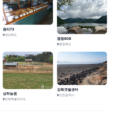
원리73
경상북도
캠핑808
충청북도
강화갯벌센터
상하농원
인천광역시
전북특별자치도