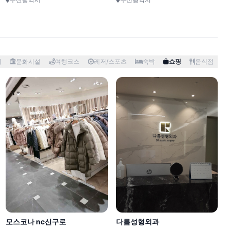
서해랑길 79코스
서해랑길 23코스
경
12km
20km
지
문화시설
여행코스
레저/스포츠
숙박
쇼핑
음식점
합송리994
천금수산
충청남도 부여군
경상북도 울릉군