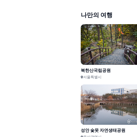
나만의 여행
서해랑길 64-3(지선3코스)
대청호자연생태관
18km
대전광역시
금정산명소
DMZ 평화의 길 31-1코스(우
부산광역시