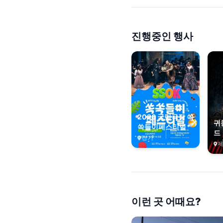
진행중인 행사
2026 국립극장 쏙
귀
쏙들이페스티벌
드
경기
이런 곳 어때요?