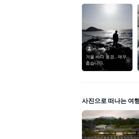
m_inho23
겨울 바다 풍경.. 매우
춥습니다.
사진으로 떠나는 여