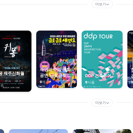
더보기
새연교 주말 문화
몽 제주신화월
공연 '금토금토 새
DDP 건축투어
연쇼'
제주
서울
제주
더보기