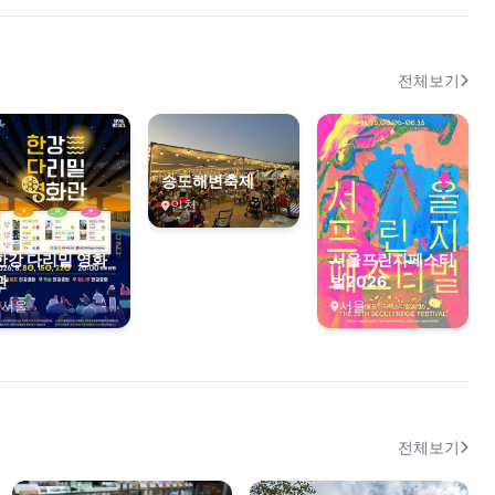
전체보기
송도해변축제
인천
한강 다리밑 영화
서울프린지페스티
관
벌2026
서울
서울
전체보기