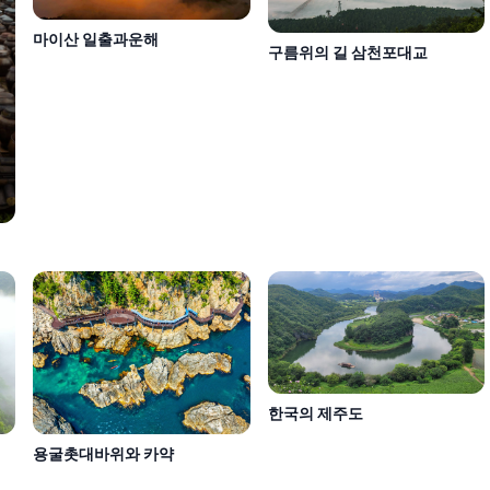
마이산 일출과운해
구름위의 길 삼천포대교
한국의 제주도
용굴촛대바위와 카약