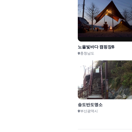
노을빛바다 캠핑장B
충청남도
송도반도명소
부산광역시