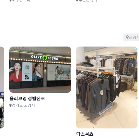
10km
관광
오성당
보타미
충청북도 청주시
경상남도 창원시