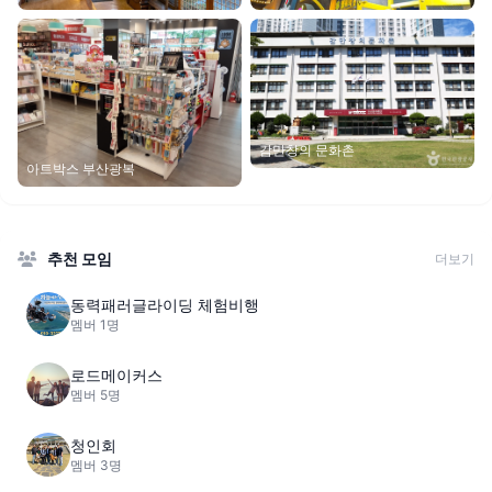
감만창의 문화촌
아트박스 부산광복
추천 모임
더보기
동력패러글라이딩 체험비행
멤버 1명
로드메이커스
멤버 5명
청인회
멤버 3명