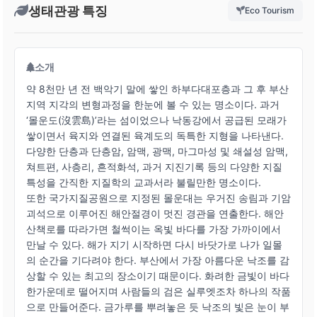
생태관광 특징
Eco Tourism
소개
약 8천만 년 전 백악기 말에 쌓인 하부다대포층과 그 후 부산
지역 지각의 변형과정을 한눈에 볼 수 있는 명소이다. 과거
‘몰운도(沒雲島)’라는 섬이었으나 낙동강에서 공급된 모래가
쌓이면서 육지와 연결된 육계도의 독특한 지형을 나타낸다.
다양한 단층과 단층암, 암맥, 광맥, 마그마성 및 쇄설성 암맥,
쳐트편, 사층리, 흔적화석, 과거 지진기록 등의 다양한 지질
특성을 간직한 지질학의 교과서라 불릴만한 명소이다.
또한 국가지질공원으로 지정된 몰운대는 우거진 송림과 기암
괴석으로 이루어진 해안절경이 멋진 경관을 연출한다. 해안
산책로를 따라가면 철썩이는 옥빛 바다를 가장 가까이에서
만날 수 있다. 해가 지기 시작하면 다시 바닷가로 나가 일몰
의 순간을 기다려야 한다. 부산에서 가장 아름다운 낙조를 감
상할 수 있는 최고의 장소이기 때문이다. 화려한 금빛이 바다
한가운데로 떨어지며 사람들의 검은 실루엣조차 하나의 작품
으로 만들어준다. 금가루를 뿌려놓은 듯 낙조의 빛은 눈이 부