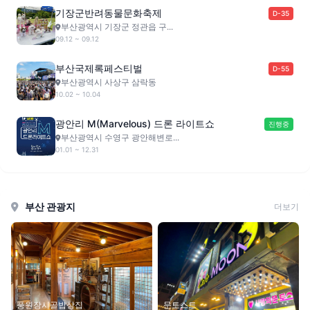
기장군반려동물문화축제
D-35
부산광역시 기장군 정관읍 구...
09.12 ~ 09.12
부산국제록페스티벌
D-55
부산광역시 사상구 삼락동
10.02 ~ 10.04
광안리 M(Marvelous) 드론 라이트쇼
진행중
부산광역시 수영구 광안해변로...
01.01 ~ 12.31
부산 관광지
더보기
풍원장시골밥상집
문토스트