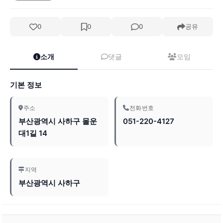
0
0
0
공유
소개
댓글
모임
기본 정보
주소
전화번호
부산광역시 사하구 몰운
051-220-4127
대1길 14
지역
부산광역시 사하구