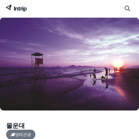
몰운대
생태관광