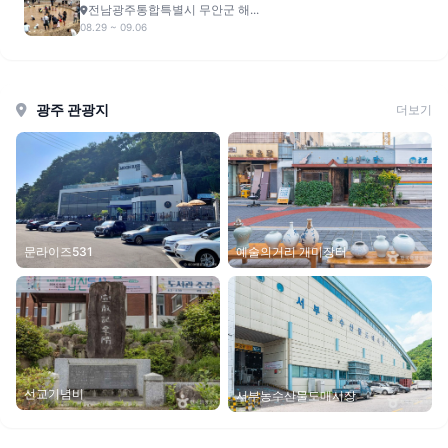
전남광주통합특별시 무안군 해...
08.29 ~ 09.06
광주 관광지
더보기
예술의거리 개미장터
문라이즈531
선교기념비
서부농수산물도매시장