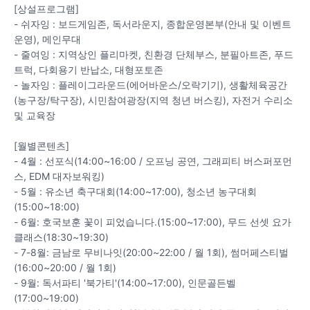
[상설프로그램]
- 쉬자잉 : 보드게임존, 독서라운지, 종합운영본부(안내 및 이벤트
운영), 메인무대
- 줄여잉 : 지역상인 플리마켓, 친환경 단체부스, 분필아트존, 푸드
트럭, 다회용기 반납소, 대형포토존
- 놀자잉 : 플레이그라운드(에어바운스/오락기기), 생활체육공간
(농구장/탁구장), 시민참여광장(지역 청년 버스킹), 자전거 수리소
및 교육장
[월별콘텐츠]
- 4월 : 선포식(14:00~16:00 / 오프닝 공연, 그래피티 버스퍼포먼
스, EDM 대자보워킹)
- 5월 : 유소년 축구대회(14:00~17:00), 청소년 농구대회
(15:00~18:00)
- 6월: 호국보훈 꽃이 피었습니다.(15:00~17:00), 무드 선셋 요가
클래스(18:30~19:30)
- 7-8월: 금남로 무비나잇(20:00~22:00 / 월 1회), 썸머페스티벌
(16:00~20:00 / 월 1회)
- 9월: 독서파티 '북가티'(14:00~17:00), 인문골든벨
(17:00~19:00)