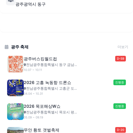
광주광역시 동구
광주 축제
더보기
광주버스킹월드컵
D-59
전남광주통합특별시 동구 금남...
10.07 ~ 10.11
2026 고흥 녹동항 드론쇼
진행중
전남광주통합특별시 고흥군 도...
04.04 ~ 10.31
2026 목포해상W쇼
진행중
전남광주통합특별시 목포시 평...
05.09 ~ 09.19
무안 황토 갯벌축제
D-20