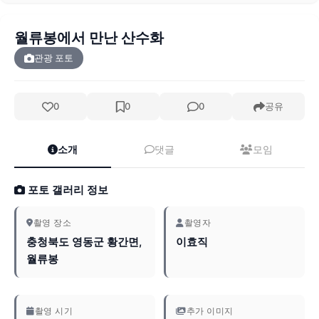
월류봉에서 만난 산수화
관광 포토
0
0
0
공유
소개
댓글
모임
포토 갤러리 정보
촬영 장소
촬영자
충청북도 영동군 황간면,
이효직
월류봉
촬영 시기
추가 이미지