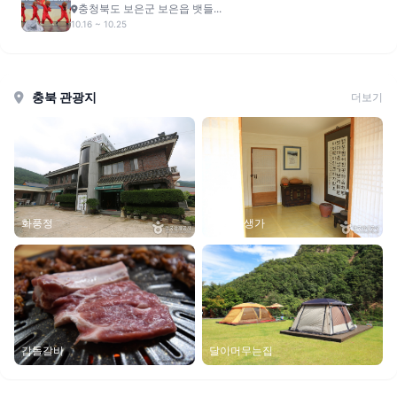
충청북도 보은군 보은읍 뱃들...
10.16 ~ 10.25
충북 관광지
더보기
화풍정
정지용 생가
갑돌갈비
달이머무는집