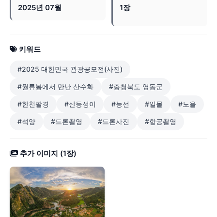
2025년 07월
1장
키워드
#2025 대한민국 관광공모전(사진)
#월류봉에서 만난 산수화
#충청북도 영동군
#한천팔경
#산등성이
#능선
#일몰
#노을
#석양
#드론촬영
#드론사진
#항공촬영
추가 이미지 (1장)