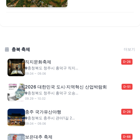
충북 축제
더보기
직지문화축제
D-26
충청북도 청주시 흥덕구 직지...
09.04 ~ 09.06
2026 대한민국 도시·지역혁신 산업박람회
D-51
충청북도 청주시 흥덕구 오송...
09.29 ~ 10.02
충주 국가유산야행
D-26
충청북도 충주시 관아1길 2...
09.04 ~ 09.06
보은대추 축제
D-68