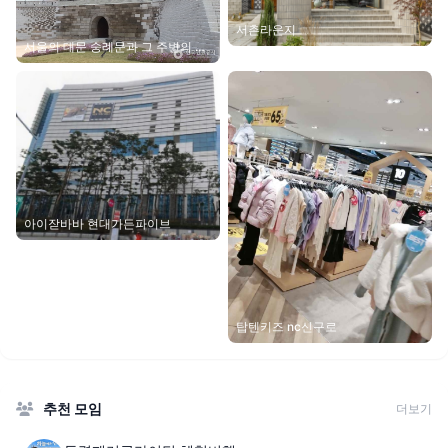
서촌라운지
서울의 대문 숭례문과 그 주변의 사
람들을 찾아
아이잗바바 현대가든파이브
탑텐키즈 nc신구로
추천 모임
더보기