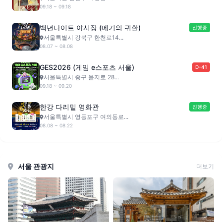
09.18 ~ 09.18
백년나이트 야시장 (메기의 귀환)
진행중
서울특별시 강북구 한천로14...
08.07 ~ 08.08
GES2026 (게임 e스포츠 서울)
D-41
서울특별시 중구 을지로 28...
09.18 ~ 09.20
한강 다리밑 영화관
진행중
서울특별시 영등포구 여의동로...
08.08 ~ 08.22
서울 관광지
더보기