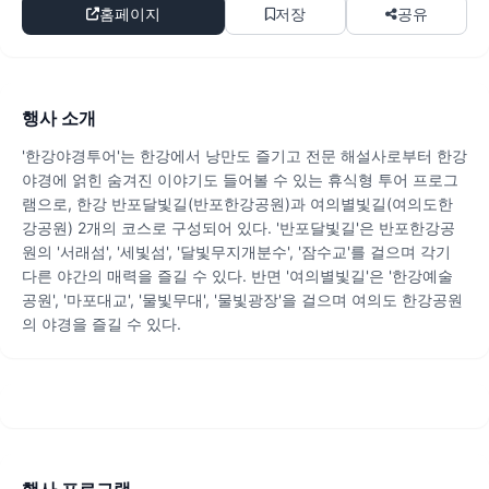
홈페이지
저장
공유
행사 소개
'한강야경투어'는 한강에서 낭만도 즐기고 전문 해설사로부터 한강
야경에 얽힌 숨겨진 이야기도 들어볼 수 있는 휴식형 투어 프로그
램으로, 한강 반포달빛길(반포한강공원)과 여의별빛길(여의도한
강공원) 2개의 코스로 구성되어 있다. '반포달빛길'은 반포한강공
원의 '서래섬', '세빛섬', '달빛무지개분수', '잠수교'를 걸으며 각기
다른 야간의 매력을 즐길 수 있다. 반면 '여의별빛길'은 '한강예술
공원', '마포대교', '물빛무대', '물빛광장'을 걸으며 여의도 한강공원
의 야경을 즐길 수 있다.
행사 프로그램