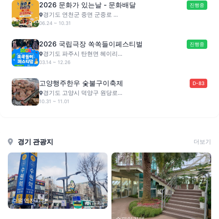
2026 문화가 있는날 - 문화배달
진행중
경기도 연천군 중면 군중로 ...
06.24 ~ 10.31
2026 국립극장 쏙쏙들이페스티벌
진행중
경기도 파주시 탄현면 헤이리...
03.14 ~ 12.26
고양행주한우 숯불구이축제
D-83
경기도 고양시 덕양구 원당로...
10.31 ~ 11.01
경기 관광지
더보기
수원역전시장