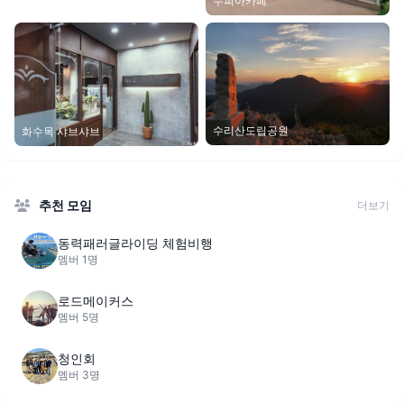
수피아카페
수리산도립공원
화수목 샤브샤브
추천 모임
더보기
동력패러글라이딩 체험비행
멤버 1명
로드메이커스
멤버 5명
청인회
멤버 3명