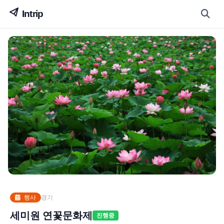
행사
경기
세미원 연꽃문화제
진행중