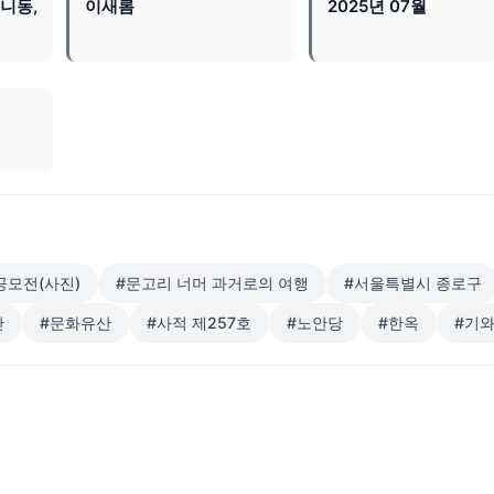
니동,
이새롬
2025년 07월
공모전(사진)
#문고리 너머 과거로의 여행
#서울특별시 종로구
산
#문화유산
#사적 제257호
#노안당
#한옥
#기