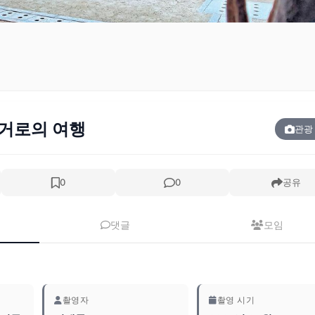
과거로의 여행
관광
0
0
공유
댓글
모임
촬영자
촬영 시기