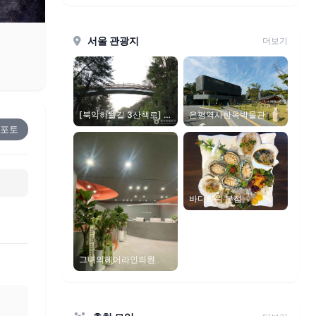
서울 관광지
더보기
은평역사한옥박물관
[북악하늘길 3산책로] 북
카페~숲속다리
 포토
바다화원 본점
그녀의헤어라인의원