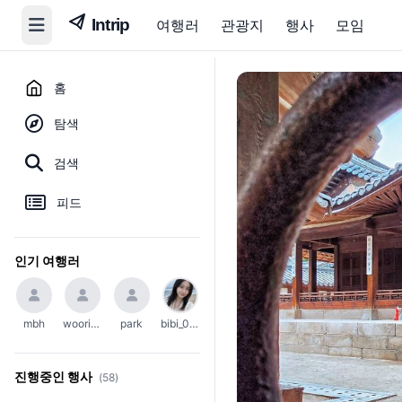
여행러
관광지
행사
모임
홈
탐색
검색
피드
인기 여행러
mbh
woori_654
park
bibi_0203
진행중인 행사
(58)