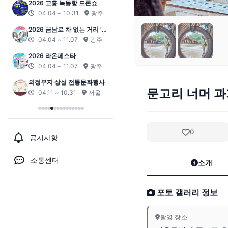
2026 고흥 녹동항 드론쇼
04.04 ~ 10.31
광주
2026 금남로 차 없는 거리 ‘걷
자잉’
04.04 ~ 11.07
광주
2026 라온페스타
04.04 ~ 11.07
광주
의정부지 상설 전통문화행사
문고리 너머 
04.11 ~ 10.31
서울
0
공지사항
소통센터
소개
포토 갤러리 정보
촬영 장소