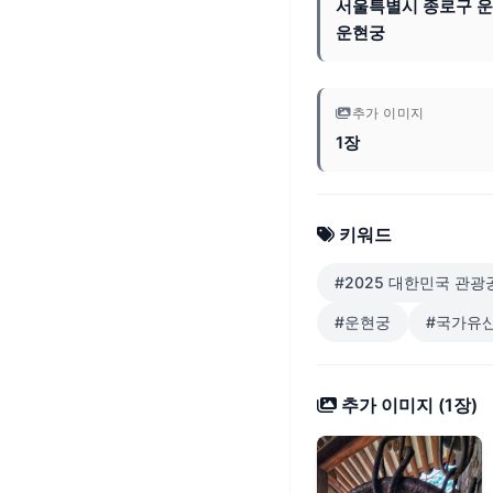
서울특별시 종로구 운
운현궁
추가 이미지
1장
키워드
#2025 대한민국 관광
#운현궁
#국가유
추가 이미지 (1장)