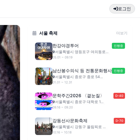
로그인
서울 축제
더보기
한강야경투어
진행중
서울특별시 영등포구 여의동로...
05.01 ~ 09.19
남산봉수의식 등 전통문화행사
진행중
서울특별시 종로구 종로 54...
01.01 ~ 12.31
문학주간2026 〈곁눈질〉
D-40
서울특별시 종로구 대학로 1...
09.16 ~ 09.20
강동선사문화축제
D-70
서울특별시 강동구 올림픽로 ...
10.16 ~ 10.18