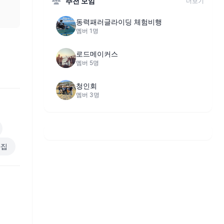
추천 모임
더보기
동력패러글라이딩 체험비행
멤버 1명
로드메이커스
멤버 5명
청인회
멤버 3명
와집