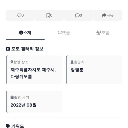
0
0
0
공유
소개
댓글
모임
포토 갤러리 정보
촬영 장소
촬영자
제주특별자치도 제주시,
장필훈
다랑쉬오름
촬영 시기
2022년 08월
키워드