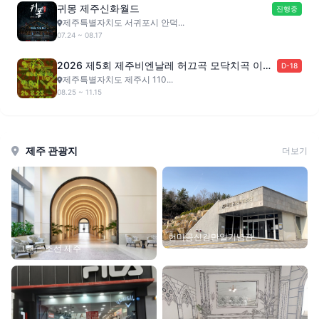
귀몽 제주신화월드
진행중
제주특별자치도 서귀포시 안덕...
07.24 ~ 08.17
2026 제5회 제주비엔날레 허끄곡 모닥치곡 이야
D-18
홍 : 변용의 기술
제주특별자치도 제주시 110...
08.25 ~ 11.15
제주 관광지
더보기
헌마공신김만일기념관
그랜드 조선 제주