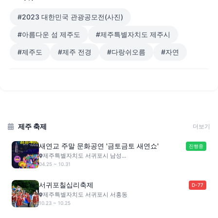
#2023 대한민국 관광공모전(사진)
#아름다운 섬 제주도
#제주특별자치도 제주시
#제주도
#제주 전경
#다랑쉬오름
#자연
제주 축제
더보기
새연교 주말 문화공연 '금토금토 새연쇼'
진행중
제주특별자치도 서귀포시 남성...
04.25 ~ 10.31
서귀포칠십리축제
D-77
제주특별자치도 서귀포시 서홍동
10.23 ~ 10.25