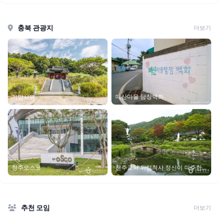
충북 관광지
더보기
매산마을 담장벽화
기암서원
청주오스코
천주교와 위정척사 정신이 마주한
제천
추천 모임
더보기