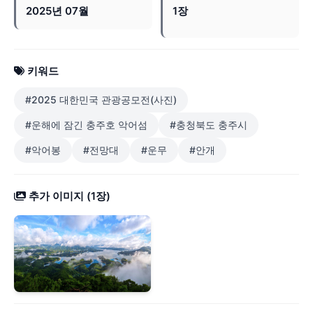
2025년 07월
1장
키워드
#2025 대한민국 관광공모전(사진)
#운해에 잠긴 충주호 악어섬
#충청북도 충주시
#악어봉
#전망대
#운무
#안개
추가 이미지 (1장)