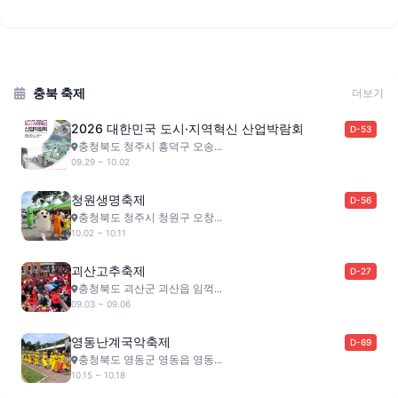
충북 축제
더보기
2026 대한민국 도시·지역혁신 산업박람회
D-53
충청북도 청주시 흥덕구 오송...
09.29 ~ 10.02
청원생명축제
D-56
충청북도 청주시 청원구 오창...
10.02 ~ 10.11
괴산고추축제
D-27
충청북도 괴산군 괴산읍 임꺽...
09.03 ~ 09.06
영동난계국악축제
D-69
충청북도 영동군 영동읍 영동...
10.15 ~ 10.18