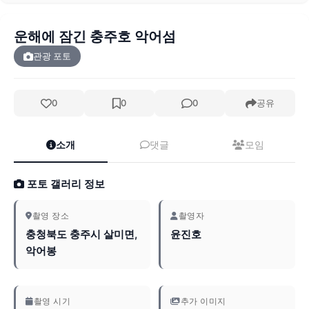
운해에 잠긴 충주호 악어섬
관광 포토
0
0
0
공유
소개
댓글
모임
포토 갤러리 정보
촬영 장소
촬영자
충청북도 충주시 살미면,
윤진호
악어봉
촬영 시기
추가 이미지