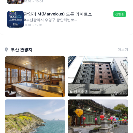
10.02 ~ 10.04
광안리 M(Marvelous) 드론 라이트쇼
진행중
부산광역시 수영구 광안해변로...
01.01 ~ 12.31
부산 관광지
더보기
비센트호텔
황토마루