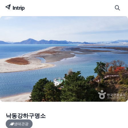
낙동강하구명소
생태관광