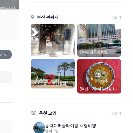
부산 관광지
더보기
컨버스 광복
(주)부산롯데호텔
시설
렛츠런파크 부산경남
[백년가게] 낙원반점 (구
낙원각)
추천 모임
더보기
동력패러글라이딩 체험비행
멤버 1명