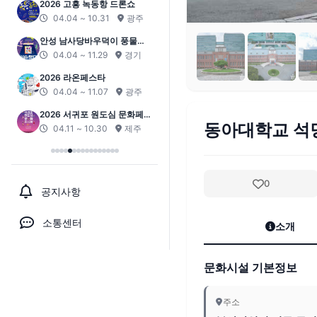
2026 고흥 녹동항 드론쇼
04.04 ~ 10.31
광주
안성 남사당바우덕이 풍물단
상설 공연 ‘곰뱅이텄다’
04.04 ~ 11.29
경기
2026 라온페스타
04.04 ~ 11.07
광주
2026 서귀포 원도심 문화페스
동아대학교 석
티벌
04.11 ~ 10.30
제주
0
공지사항
소통센터
소개
문화시설 기본정보
주소