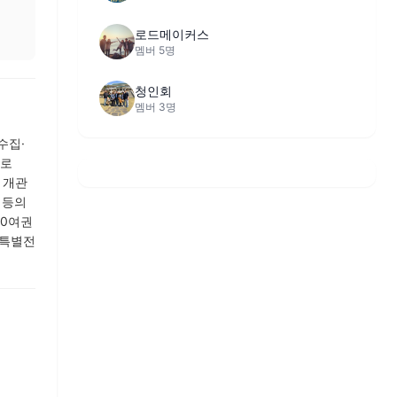
로드메이커스
멤버 5명
청인회
멤버 3명
수집·
표로
 개관
 등의
00여권
 특별전