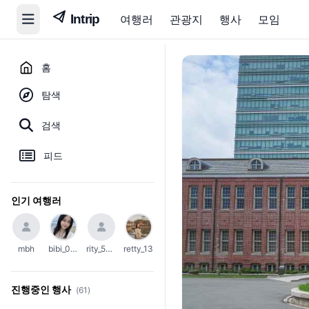
여행러
관광지
행사
모임
홈
탐색
검색
피드
인기 여행러
mbh
bibi_0203
rity_5004
retty_13
진행중인 행사
(61)