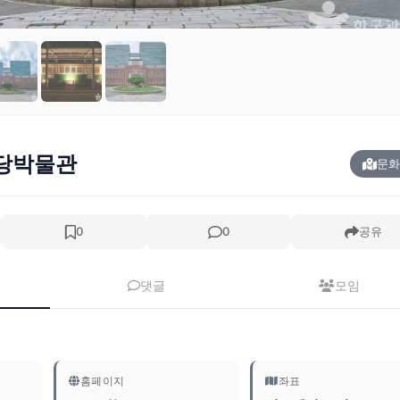
당박물관
문화
0
0
공유
댓글
모임
홈페이지
좌표