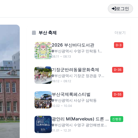
로그인
부산 축제
더보기
2026 부산바다도서관
D-3
부산광역시 수영구 민락동 1...
08.11 ~ 08.13
기장군반려동물문화축제
D-35
부산광역시 기장군 정관읍 구...
09.12 ~ 09.12
부산국제록페스티벌
D-55
부산광역시 사상구 삼락동
10.02 ~ 10.04
광안리 M(Marvelous) 드론 라
진행중
이트쇼
부산광역시 수영구 광안해변로...
01.01 ~ 12.31