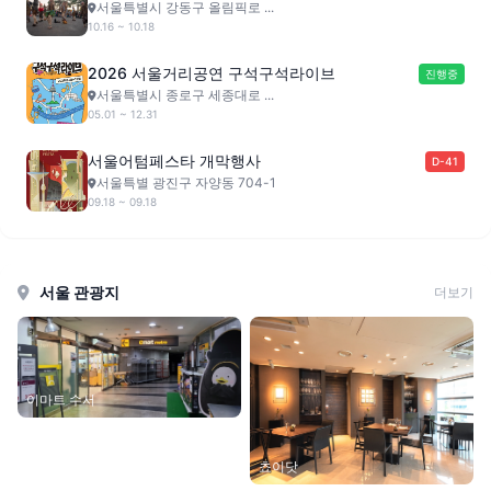
서울특별시 강동구 올림픽로 ...
10.16 ~ 10.18
2026 서울거리공연 구석구석라이브
진행중
서울특별시 종로구 세종대로 ...
05.01 ~ 12.31
서울어텀페스타 개막행사
D-41
서울특별 광진구 자양동 704-1
09.18 ~ 09.18
서울 관광지
더보기
이마트 수서
쵸이닷