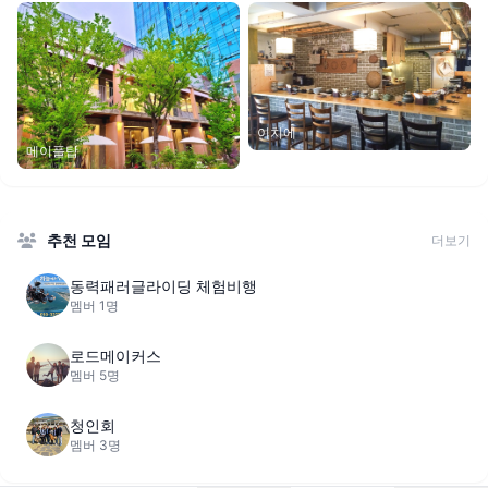
이치에
메이플탑
추천 모임
더보기
동력패러글라이딩 체험비행
멤버 1명
로드메이커스
멤버 5명
청인회
멤버 3명