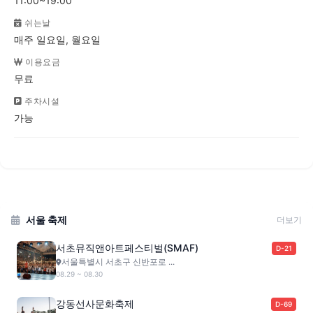
11:00~19:00
쉬는날
매주 일요일, 월요일
이용요금
무료
주차시설
가능
서울 축제
더보기
서초뮤직앤아트페스티벌(SMAF)
D-21
서울특별시 서초구 신반포로 ...
08.29 ~ 08.30
강동선사문화축제
D-69