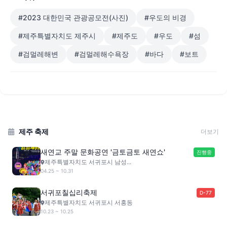
#2023 대한민국 관광공모전(사진)
#우도의 비경
#제주특별자치도 제주시
#제주도
#우도
#섬
#검멀레해변
#검멀레해수욕장
#바다
#보트
제주 축제
더보기
새연교 주말 문화공연 '금토금토 새연쇼'
진행중
제주특별자치도 서귀포시 남성...
04.25 ~ 10.31
서귀포칠십리축제
D-77
제주특별자치도 서귀포시 서홍동
10.23 ~ 10.25