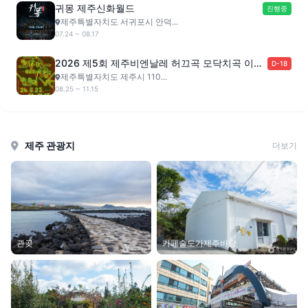
귀몽 제주신화월드
진행중
제주특별자치도 서귀포시 안덕...
07.24 ~ 08.17
2026 제5회 제주비엔날레 허끄곡 모닥치곡 이야
D-18
홍 : 변용의 기술
제주특별자치도 제주시 110...
08.25 ~ 11.15
제주 관광지
더보기
관곶
카페술도가제주바당