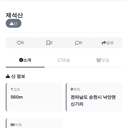
제석산
산
0
0
0
공유
소개
댓글
모임
산 정보
고도
위치
560m
전라남도 순천시 낙안면
신기리
지역