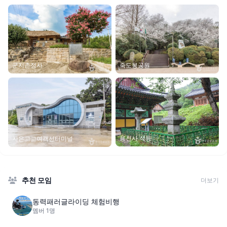
군지촌정사
죽도봉공원
용천사 석등
자은고교여객선터미널
추천 모임
더보기
동력패러글라이딩 체험비행
멤버 1명