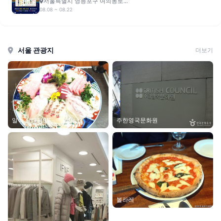
서울특별시 영등포구 여의동로...
08.08 ~ 08.22
서울 관광지
더보기
일식 신태평양
주한영국문화원
볼라레