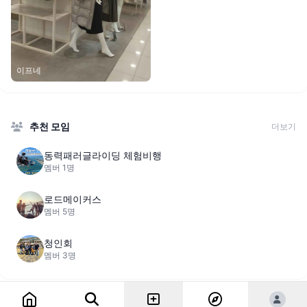
이프네
추천 모임
더보기
동력패러글라이딩 체험비행
멤버 1명
로드메이커스
멤버 5명
청인회
멤버 3명