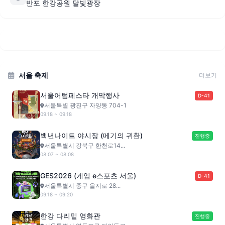
반포 한강공원 달빛광장
서울 축제
더보기
서울어텀페스타 개막행사
D-41
서울특별 광진구 자양동 704-1
09.18 ~ 09.18
백년나이트 야시장 (메기의 귀환)
진행중
서울특별시 강북구 한천로14...
08.07 ~ 08.08
GES2026 (게임 e스포츠 서울)
D-41
서울특별시 중구 을지로 28...
09.18 ~ 09.20
한강 다리밑 영화관
진행중