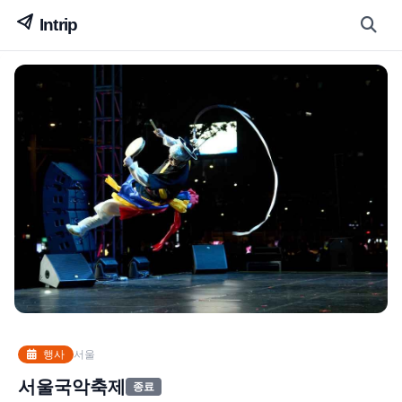
행사
서울
서울국악축제
종료