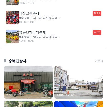
10.02 ~ 10.11
괴산고추축제
D-25
충청북도 괴산군 괴산읍 임꺽...
09.03 ~ 09.06
영동난계국악축제
D-67
충청북도 영동군 영동읍 영동...
10.15 ~ 10.18
충북 관광지
더보기
할머니추어탕
춘화루