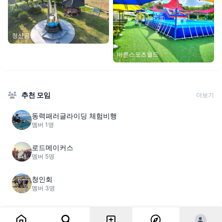
청산공원
바른스포츠월드
추천 모임
더보기
동력패러글라이딩 체험비행
멤버 1명
로드메이커스
멤버 5명
청인회
멤버 3명