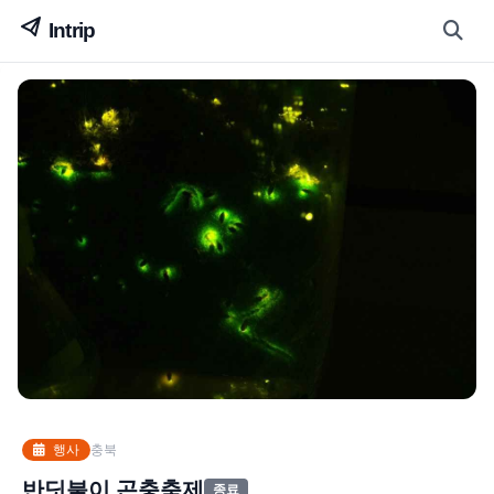
행사
충북
반딧불이 곤충축제
종료