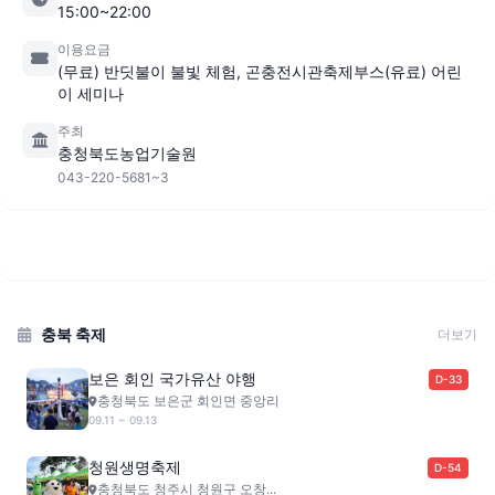
15:00~22:00
이용요금
(무료) 반딧불이 불빛 체험, 곤충전시관축제부스(유료) 어린
이 세미나
주최
충청북도농업기술원
043-220-5681~3
충북 축제
더보기
보은 회인 국가유산 야행
D-33
충청북도 보은군 회인면 중앙리
09.11 ~ 09.13
청원생명축제
D-54
충청북도 청주시 청원구 오창...