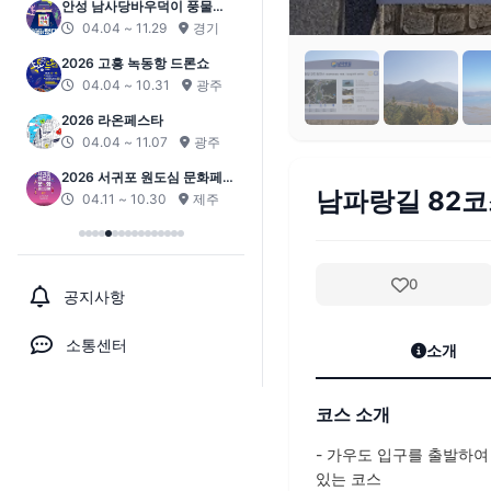
안성 남사당바우덕이 풍물단
상설 공연 ‘곰뱅이텄다’
04.04 ~ 11.29
경기
2026 고흥 녹동항 드론쇼
04.04 ~ 10.31
광주
2026 라온페스타
04.04 ~ 11.07
광주
2026 서귀포 원도심 문화페스
남파랑길 82
티벌
04.11 ~ 10.30
제주
0
공지사항
소통센터
소개
코스 소개
- 가우도 입구를 출발하
있는 코스