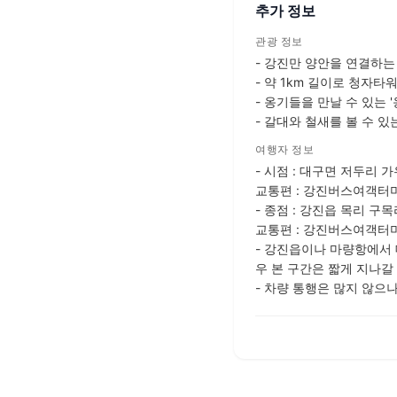
추가 정보
관광 정보
- 강진만 양안을 연결하
- 약 1km 길이로 청자
- 옹기들을 만날 수 있는 
- 갈대와 철새를 볼 수 있
여행자 정보
- 시점 : 대구면 저두리 
교통편 : 강진버스여객터미널
- 종점 : 강진읍 목리 구
교통편 : 강진버스여객터
- 강진읍이나 마량항에서 
우 본 구간은 짧게 지나갈
- 차량 통행은 많지 않으