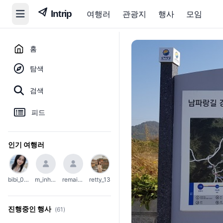
여행러
관광지
행사
모임
홈
탐색
검색
피드
인기 여행러
bibi_0203
m_inho23
remain_45
retty_13
진행중인 행사
(61)