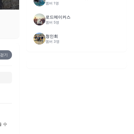
멤버 1명
로드메이커스
멤버 5명
청인회
멤버 3명
걷기
을 수