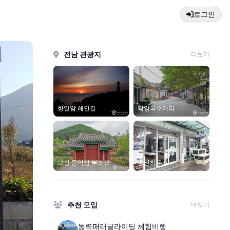
로그인
전남 관광지
더보기
담양국수거리
향일암 해안길
보성 문익점 부조묘
용진하우스
추천 모임
더보기
동력패러글라이딩 체험비행