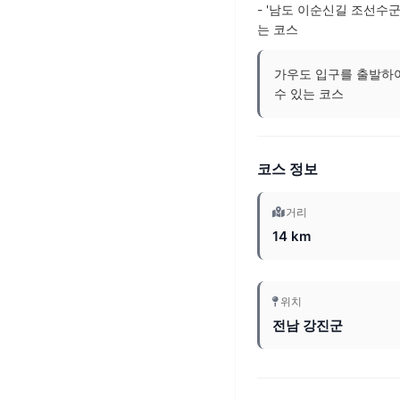
- '남도 이순신길 조선수
는 코스
가우도 입구를 출발하
수 있는 코스
코스 정보
거리
14 km
위치
전남 강진군