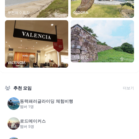
우전해수욕장
01DORA
진도읍성
VALENCIA
추천 모임
더보기
동력패러글라이딩 체험비행
멤버 1명
로드메이커스
멤버 5명