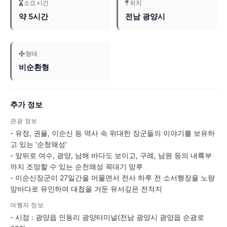
소요시간
위치
약 5시간
전남 광양시
형태
비순환형
추가 정보
관광 정보
- 유정, 권율, 이순신 등 역사 속 위대한 장군들의 이야기를 보유하
고 있는 '순청왜성'
- 앞뒤로 여수, 광양, 남해 바다도 보이고, 구례, 남원 등의 내륙부
까지 조망할 수 있는 순천왜성 꼭대기 망루
- 이순신장군이 27일간을 머물면서 전사 하루 전 소서행장을 노량
앞바다로 유인하여 대첩을 거둔 유서깊은 전적지
여행자 정보
- 시점 : 광양읍 인동리 광양터미널(전남 광양시 광양읍 순광로