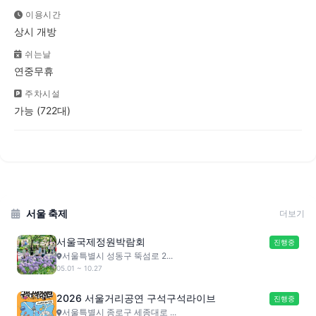
이용시간
상시 개방
쉬는날
연중무휴
주차시설
가능 (722대)
서울 축제
더보기
서울국제정원박람회
진행중
서울특별시 성동구 뚝섬로 2...
05.01 ~ 10.27
2026 서울거리공연 구석구석라이브
진행중
서울특별시 종로구 세종대로 ...