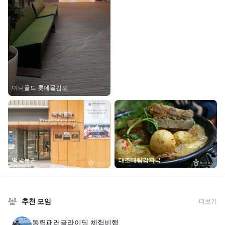
미니골드 롯데몰김포
떡박물관
태조대림감자국
추천 모임
더보기
동력패러글라이딩 체험비행