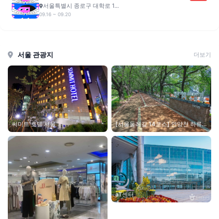
서울특별시 종로구 대학로 1...
09.16 ~ 09.20
서울 관광지
더보기
[서울둘레길 14코스] 안양천 하류
써미트 호텔 서울
코스
aT센터