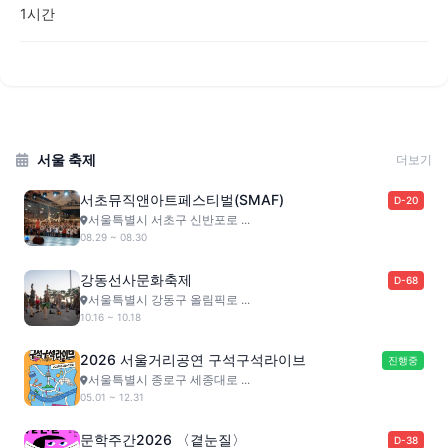
1시간
서울 축제
더보기
서초뮤직앤아트페스티벌(SMAF)
D-20
서울특별시 서초구 신반포로 ...
08.29 ~ 08.30
강동선사문화축제
D-68
서울특별시 강동구 올림픽로 ...
10.16 ~ 10.18
2026 서울거리공연 구석구석라이브
진행중
서울특별시 종로구 세종대로 ...
05.01 ~ 12.31
문학주간2026 〈곁눈질〉
D-38