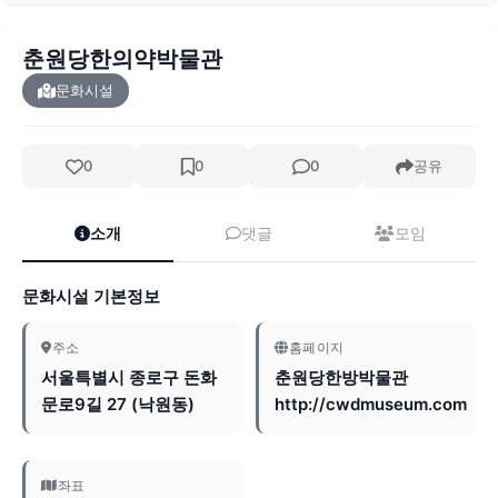
춘원당한의약박물관
문화시설
0
0
0
공유
소개
댓글
모임
문화시설 기본정보
주소
홈페이지
서울특별시 종로구 돈화
춘원당한방박물관
문로9길 27 (낙원동)
http://cwdmuseum.com
좌표