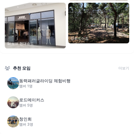
강화도아침
SI 보브 현대송도
추천 모임
더보기
동력패러글라이딩 체험비행
멤버 1명
로드메이커스
멤버 5명
청인회
멤버 3명