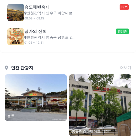
송도해변축제
D-2
인천광역시 연수구 아암대로 ...
08.08 ~ 08.15
왕가의 산책
진행중
인천광역시 영종구 공항로 2...
01.05 ~ 12.31
인천 관광지
더보기
늘목
홈플러스스토어즈 계산