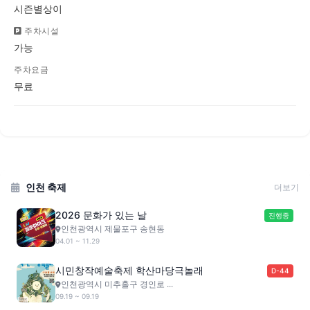
시즌별상이
주차시설
가능
주차요금
무료
인천 축제
더보기
2026 문화가 있는 날
진행중
인천광역시 제물포구 송현동
04.01 ~ 11.29
시민창작예술축제 학산마당극놀래
D-44
인천광역시 미추홀구 경인로 ...
09.19 ~ 09.19