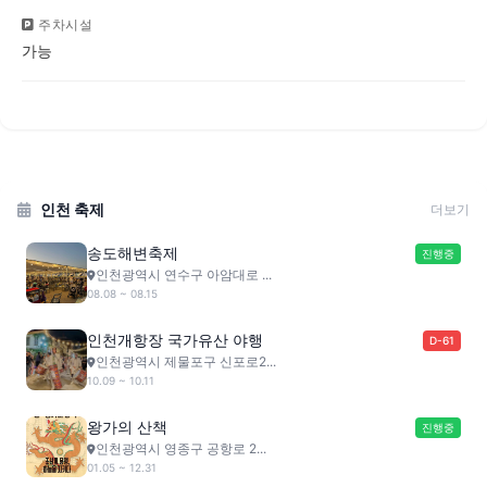
주차시설
가능
인천 축제
더보기
송도해변축제
진행중
인천광역시 연수구 아암대로 ...
08.08 ~ 08.15
인천개항장 국가유산 야행
D-61
인천광역시 제물포구 신포로2...
10.09 ~ 10.11
왕가의 산책
진행중
인천광역시 영종구 공항로 2...
01.05 ~ 12.31