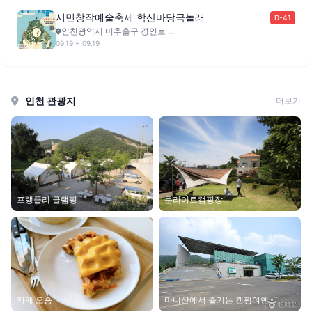
시민창작예술축제 학산마당극놀래
D-41
인천광역시 미추홀구 경인로 ...
09.19 ~ 09.19
인천 관광지
더보기
프랭클리 글램핑
문라이트캠핑장
마니산에서 즐기는 캠핑여행
카페 오숑