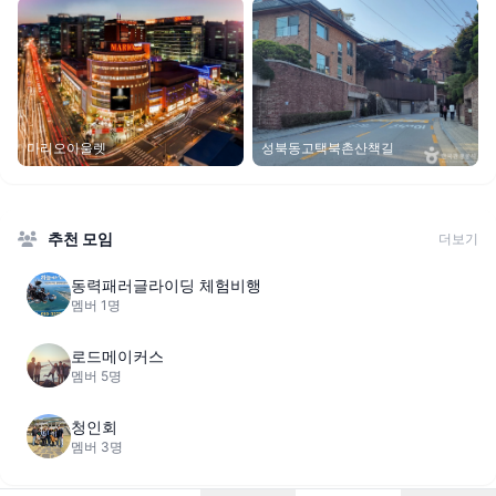
마리오아울렛
성북동고택북촌산책길
추천 모임
더보기
동력패러글라이딩 체험비행
멤버 1명
로드메이커스
멤버 5명
청인회
멤버 3명