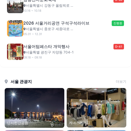
서울특별시 강동구 올림픽로 ...
10.16 ~ 10.18
2026 서울거리공연 구석구석라이브
진행중
서울특별시 종로구 세종대로 ...
05.01 ~ 12.31
서울어텀페스타 개막행사
D-41
서울특별 광진구 자양동 704-1
09.18 ~ 09.18
서울 관광지
더보기
케네스레이디
난지한강공원