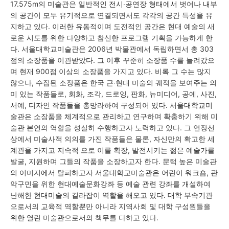
17.575m의 미술관은 일반적인 전시‧공연장 형태에서 벗어나 내부
의 공간이 모두 유기적으로 연결되면서도 각각의 공간 특성을 유
지하고 있다. 이러한 유동적이며 도전적인 공간은 현대 예술의 새
로운 시도를 위한 다양하고 참신한 프로그램 기획을 가능하게 한
다. 서울대학교미술관은 2006년 박물관에서 독립하면서 총 303
점의 소장품을 이관받았다. 그 이후 꾸준히 소장품 수를 늘려갔으
며 현재 900점 이상의 소장품을 가지고 있다. 비록 그 수는 많지
않으나, 수집된 소장품은 한국 근‧현대 미술의 궤적을 보여주는 의
미 있는 작품들로, 회화, 조각, 드로잉, 판화, 뉴미디어, 공예, 사진,
서예, 디자인 작품들을 총망라하여 구성되어 있다. 서울대학교미
술관은 소장품을 체계적으로 관리하고 연구하며 확충하기 위해 미
술관 본연의 역할을 성실히 수행하고자 노력하고 있다. 그 연장선
상에서 미술사적 의의를 가진 작품들은 물론, 자신만의 확고한 세
계관을 가지고 지속적 으로 이를 확장, 발전시키는 젊은 예술가를
발굴, 지원하며 그들의 작품을 소장하고자 한다. 문턱 높은 미술관
의 이미지에서 탈피하고자 서울대학교미술관은 어린이 워크숍, 관
악구민을 위한 현대예술문화강좌 등 예술 관련 강좌를 개설하여
난해한 현대미술의 길라잡이 역할을 해오고 있다. 대학 부속기관
으로서의 교육적 역할뿐만 아니라 지역사회 및 대학 구성원들을
위한 열린 미술관으로서의 책무를 다하고 있다.