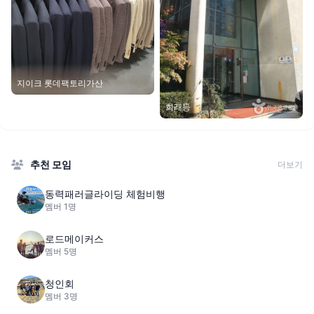
지이크 롯데팩토리가산
희래등
추천 모임
더보기
동력패러글라이딩 체험비행
멤버 1명
로드메이커스
멤버 5명
청인회
멤버 3명