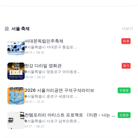
서울 축제
더보기
서대문독립민주축제
D-8
서울특별시 서대문구 통일로 ...
08.15 ~ 08.16
한강 다리밑 영화관
D-1
서울특별시 영등포구 여의동로...
08.08 ~ 08.22
2026 서울거리공연 구석구석라이브
진행중
서울특별시 종로구 세종대로 ...
05.01 ~ 12.31
컨템포러리 아티스트 프로젝트 《이완 - 나는 쓴
진행중
다》
서울특별시 서초구 남부순환로...
07.17 ~ 09.27