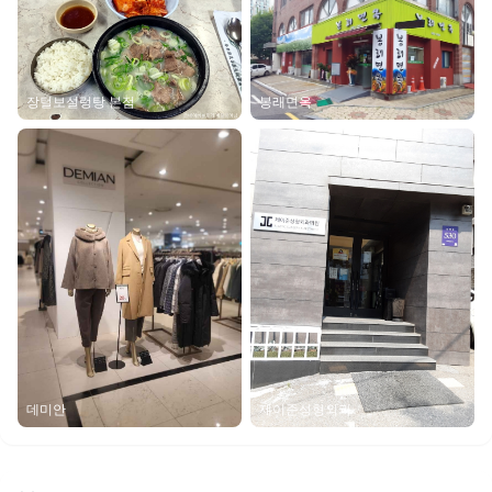
봉래면옥
장털보설렁탕 본점
데미안
제이준성형외과