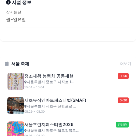
시설 정보
장서는날
월~일요일
서울 축제
더보기
정조대왕 능행차 공동재현
D-56
서울특별시 종로구 사직로 1...
10.04 ~ 10.04
서초뮤직앤아트페스티벌(SMAF)
D-20
서울특별시 서초구 신반포로 ...
08.29 ~ 08.30
서울프린지페스티벌2026
진행중
서울특별시 마포구 월드컵북로...
08.06 ~ 08.23