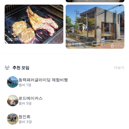
양인환대
방우산장
추천 모임
더보기
동력패러글라이딩 체험비행
멤버 1명
로드메이커스
멤버 5명
청인회
멤버 3명