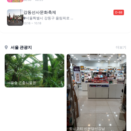
강동선사문화축제
D-68
서울특별시 강동구 올림픽로 ...
10.16 ~ 10.18
서울 관광지
더보기
서울숲 곤충식물원
토니모리 신분당선강남