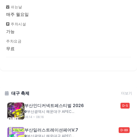
쉬는날
매주 월요일
주차시설
가능
주차요금
무료
대구 축제
더보기
부산인디커넥트페스티벌 2026
D-5
부산광역시 해운대구 APEC...
08.14 ~ 08.16
부산일러스트레이션페어V.7
D-89
부산광역시 해운대구 APEC...