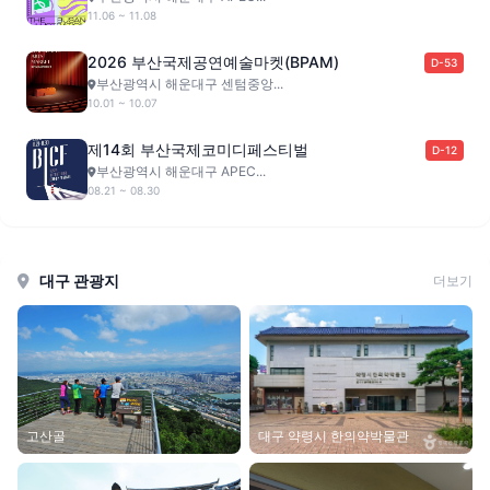
11.06 ~ 11.08
2026 부산국제공연예술마켓(BPAM)
D-53
부산광역시 해운대구 센텀중앙...
10.01 ~ 10.07
제14회 부산국제코미디페스티벌
D-12
부산광역시 해운대구 APEC...
08.21 ~ 08.30
대구 관광지
더보기
고산골
대구 약령시 한의약박물관