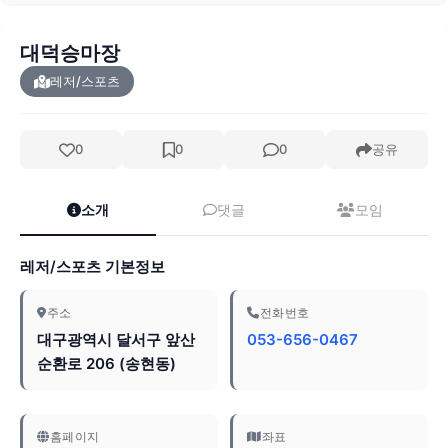
대덕승마장
레저/스포츠
0
0
0
공유
소개
댓글
모임
레저/스포츠 기본정보
주소
전화번호
대구광역시 달서구 앞산
053-656-0467
순환로 206 (송현동)
홈페이지
좌표