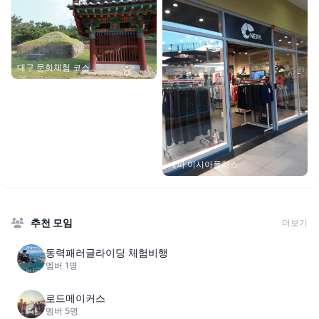
대구 문화체험 코스
네파 이시아폴리스
추천 모임
더보기
동력패러글라이딩 체험비행
멤버 1명
로드메이커스
멤버 5명