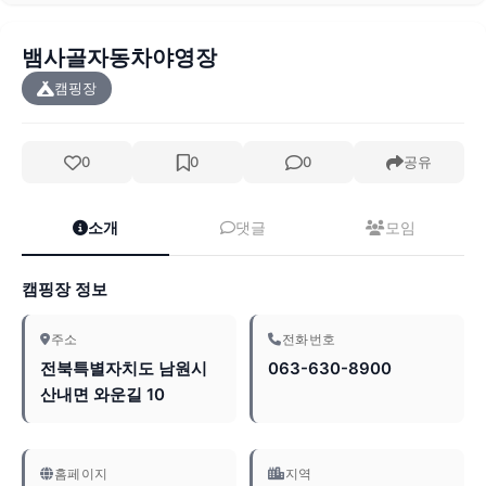
뱀사골자동차야영장
캠핑장
0
0
0
공유
소개
댓글
모임
캠핑장 정보
주소
전화번호
전북특별자치도 남원시
063-630-8900
산내면 와운길 10
홈페이지
지역