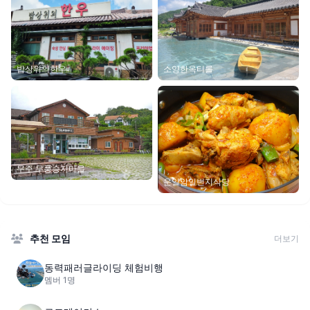
밥상위의한우
소양한옥티롤
무주 무풍승지마을
운일암일번지식당
추천 모임
더보기
동력패러글라이딩 체험비행
멤버 1명