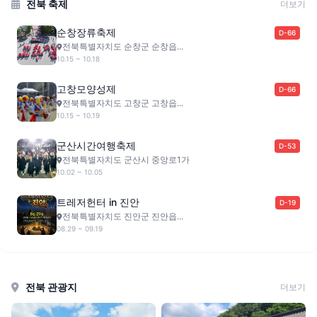
전북 축제
더보기
순창장류축제
D-66
전북특별자치도 순창군 순창읍...
10.15 ~ 10.18
고창모양성제
D-66
전북특별자치도 고창군 고창읍...
10.15 ~ 10.19
군산시간여행축제
D-53
전북특별자치도 군산시 중앙로1가
10.02 ~ 10.05
트레저헌터 in 진안
D-19
전북특별자치도 진안군 진안읍...
08.29 ~ 09.19
전북 관광지
더보기