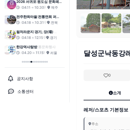
2026 서귀포 원도심 문화페스
티벌
04.11 ~ 10.30
제주
전주한옥마을 전통연희 퍼레
이드-노상놀이야
04.18 ~ 10.31
전북
컬처라운지 경기, 장(場)
04.18 ~ 12.15
경기
한강역사탐방
달성군낙동강
04.20 ~ 11.15
서울
0
공지사항
소통센터
소개
레저/스포츠 기본정보
주소