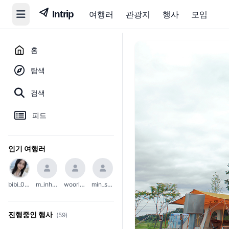
여행러
관광지
행사
모임
홈
탐색
검색
피드
인기 여행러
bibi_0203
m_inho23
woori_654
min_soo_1002
진행중인 행사
(59)