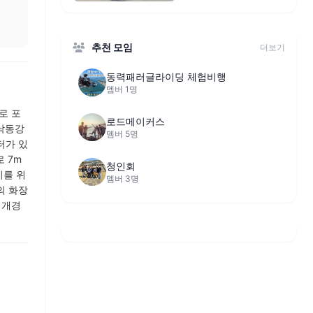
추천 모임
더보기
동력패러글라이딩 체험비행
멤버 1명
로 포
로드메이커스
 낙동강
멤버 5명
터가 있
 7m
청인회
이를 위
멤버 3명
의 화장
 개경