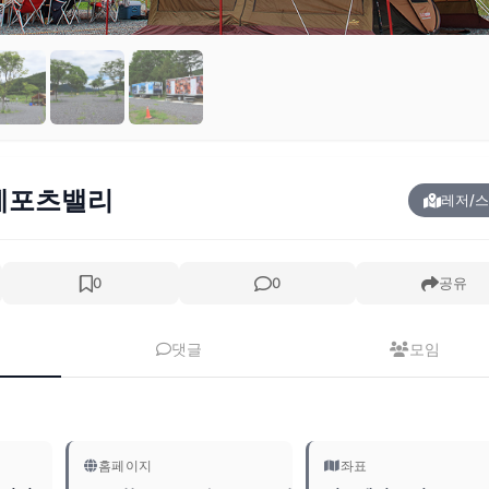
레포츠밸리
레저/
0
0
공유
댓글
모임
홈페이지
좌표