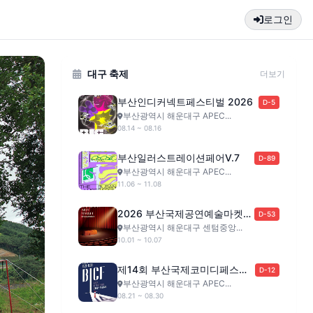
로그인
대구 축제
더보기
부산인디커넥트페스티벌 2026
D-5
부산광역시 해운대구 APEC...
08.14 ~ 08.16
부산일러스트레이션페어V.7
D-89
부산광역시 해운대구 APEC...
11.06 ~ 11.08
2026 부산국제공연예술마켓
D-53
(BPAM)
부산광역시 해운대구 센텀중앙...
10.01 ~ 10.07
제14회 부산국제코미디페스티
D-12
벌
부산광역시 해운대구 APEC...
08.21 ~ 08.30