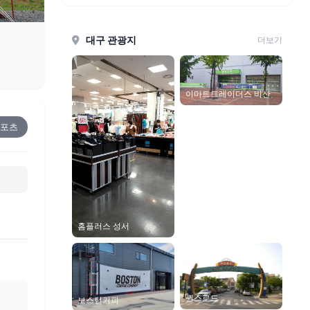
대구 관광지
더보기
이마트트레이더스 비산
스포츠
홈플러스 성서
퀸스로드
보스턴커피