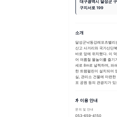
대구광역시 달성군 
구지서로 199
소개
달성군낙동강레포츠밸리는 
산고 사거리와 국가산단북
바로 앞에 위치했다. 이 
어 여름철 물놀이를 즐기기
세로 8m로 널찍하며, 파
한 트램펄린이 설치되어 있
실, 관리소 건물에 마련한
포 공원 등의 관광지가 있
이용 안내
문의 및 안내
053-659-4150