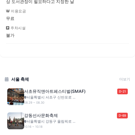
상 도서관장이 필요하다고 지정한 날
이용요금
무료
주차시설
불가
서울 축제
더보기
서초뮤직앤아트페스티벌(SMAF)
D-21
서울특별시 서초구 신반포로 ...
08.29 ~ 08.30
강동선사문화축제
D-69
서울특별시 강동구 올림픽로 ...
10.16 ~ 10.18