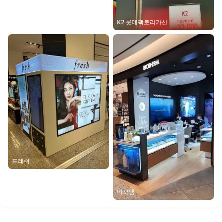
K2 롯데팩토리가산
프레쉬
비오템