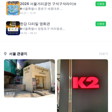
2026 서울거리공연 구석구석라이브
진행중
서울특별시 종로구 세종대로 ...
05.01 ~ 12.31
한강 다리밑 영화관
진행중
서울특별시 영등포구 여의동로...
08.08 ~ 08.22
서울 관광지
더보기
토담골