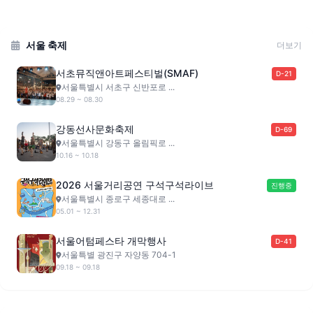
서울 축제
더보기
서초뮤직앤아트페스티벌(SMAF)
D-21
서울특별시 서초구 신반포로 ...
08.29 ~ 08.30
강동선사문화축제
D-69
서울특별시 강동구 올림픽로 ...
10.16 ~ 10.18
2026 서울거리공연 구석구석라이브
진행중
서울특별시 종로구 세종대로 ...
05.01 ~ 12.31
서울어텀페스타 개막행사
D-41
서울특별 광진구 자양동 704-1
09.18 ~ 09.18