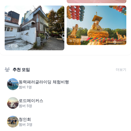
능인선원
그린랩
추천 모임
더보기
동력패러글라이딩 체험비행
멤버 1명
로드메이커스
멤버 5명
청인회
멤버 3명