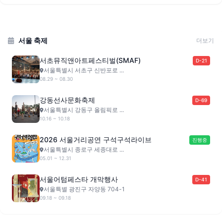
서울 축제
더보기
서초뮤직앤아트페스티벌(SMAF)
D-21
서울특별시 서초구 신반포로 ...
08.29 ~ 08.30
강동선사문화축제
D-69
서울특별시 강동구 올림픽로 ...
10.16 ~ 10.18
2026 서울거리공연 구석구석라이브
진행중
서울특별시 종로구 세종대로 ...
05.01 ~ 12.31
서울어텀페스타 개막행사
D-41
서울특별 광진구 자양동 704-1
09.18 ~ 09.18