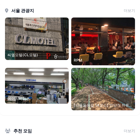
서울 관광지
더보기
씨엘모텔(CL모텔)
RPM
에이치비컴즈
[서울둘레길 14코스] 안양천 하류
코스
추천 모임
더보기