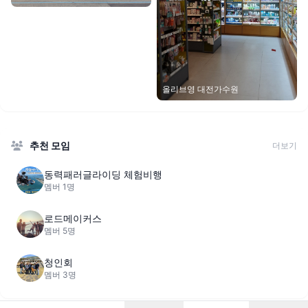
올리브영 대전가수원
추천 모임
더보기
동력패러글라이딩 체험비행
멤버 1명
로드메이커스
멤버 5명
청인회
멤버 3명