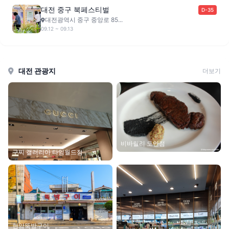
대전 중구 북페스티벌
D-35
대전광역시 중구 중앙로 85...
09.12 ~ 09.13
대전 관광지
더보기
비바릴리 도안점
구찌 갤러리아 타임월드점
현암뚝방구이