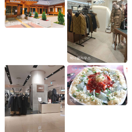
원당마을한옥도서관
잭니클라우스
맛짱조개