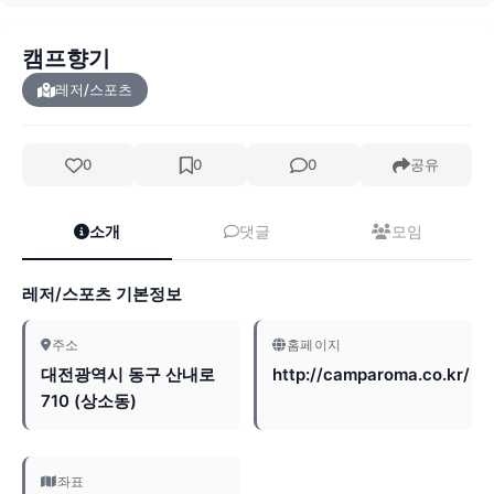
캠프향기
레저/스포츠
0
0
0
공유
소개
댓글
모임
레저/스포츠 기본정보
주소
홈페이지
대전광역시 동구 산내로
http://camparoma.co.kr/
710 (상소동)
좌표