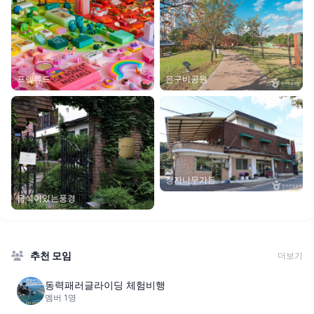
은구비공원
프렐류드
정자나무가든
음식이있는풍경
추천 모임
더보기
동력패러글라이딩 체험비행
멤버 1명