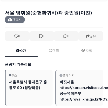
서울 영휘원(순헌황귀비)과 숭인원(이진)
관광지
0
0
0
공유
소개
댓글
모임
관광지 기본정보
주소
홈페이지
서울특별시 동대문구 홍
비짓서울
릉로 90 (청량리동)
https://korean.visitseoul.ne
궁능유적본부
https://royal.khs.go.kr/RO