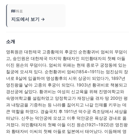
좌표
지도에서 보기 →
소개
영휘원은 대한제국 고종황제의 후궁인 순헌황귀비 엄씨의 무덤이
고, 숭인원은 대한제국 마지막 황태자인 의민황태자의 첫째 아들
이진 원손의 무덤이다. 엄씨의 위패는 현재 종로구 궁정동에 있는
칠궁에 모셔져 있다. 순헌황귀비 엄씨(1854~1911)는 엄진삼의 장
녀로 8살에 입궐하여 명성황후의 시위 상궁이 되었다가, 1897년
영친왕을 낳아 고종의 후궁이 되었다. 1903년 황귀비로 책봉되고
경선궁에 살았다. 황귀비는 여성의 신교육을 위해 진명여학교와
숙명여학교를 설립하였고 양정학교가 재정난을 겪자 땅 200만 평
과 내탕금을 기증하는 등 나라를 짊어지고 나갈 인재를 키우는 데
큰 역할을 하였다. 경술국치 후 1911년 덕수궁 즉조당에서 세상을
떠났다. 신주는 덕안궁에 모셨고 이후 덕안궁은 육상궁 경내로 옮
겨졌다. 의민황태자의 첫째 아들 이진 원손(1921~1922)은 영친왕
와 황태자비 이씨의 첫째 아들로 일본에서 태어났다. 이듬해에 영