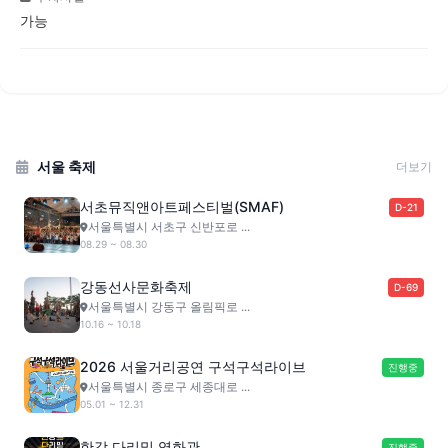
가능
서울 축제
더보기
서초뮤직앤아트페스티벌(SMAF)
D-21
서울특별시 서초구 신반포로 ...
08.29 ~ 08.30
강동선사문화축제
D-69
서울특별시 강동구 올림픽로 ...
10.16 ~ 10.18
2026 서울거리공연 구석구석라이브
진행중
서울특별시 종로구 세종대로 ...
05.01 ~ 12.31
한강 다리밑 영화관
진행중