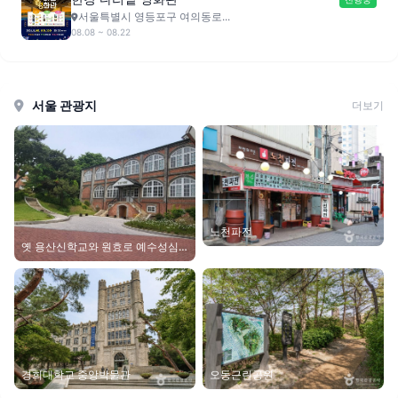
서울특별시 영등포구 여의동로...
08.08 ~ 08.22
서울 관광지
더보기
노천파전
옛 용산신학교와 원효로 예수성심
성당
경희대학교 중앙박물관
오동근린공원