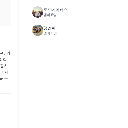
로드메이커스
멤버 5명
청인회
멤버 3명
관, 염
지리적
소장하
속에서
을 목