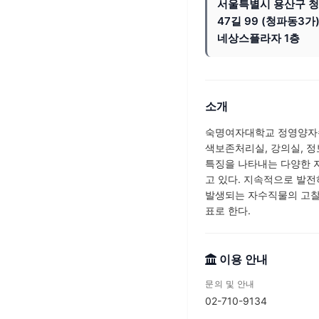
서울특별시 용산구 
47길 99 (청파동3가)
네상스플라자 1층
소개
숙명여자대학교 정영양자수
색보존처리실, 강의실, 정
특징을 나타내는 다양한 
고 있다. 지속적으로 발전
발생되는 자수직물의 고찰
표로 한다.
이용 안내
문의 및 안내
02-710-9134