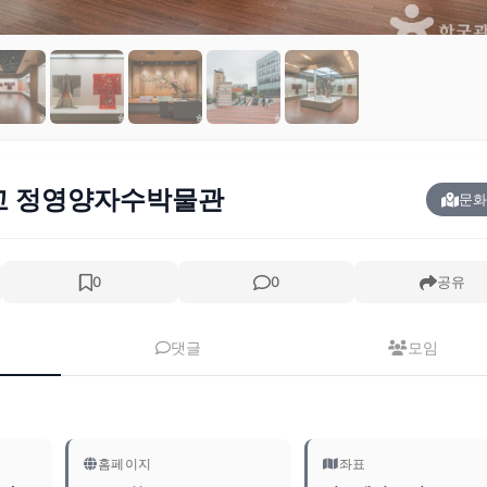
교 정영양자수박물관
문화
0
0
공유
댓글
모임
홈페이지
좌표