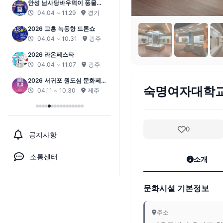
안성 남사당바우덕이 풍물단
상설 공연 ‘곰뱅이텄다’
04.04 ~ 11.29
경기
2026 고흥 녹동항 드론쇼
04.04 ~ 10.31
광주
2026 라온페스타
04.04 ~ 11.07
광주
2026 서귀포 원도심 문화페스
숙명여자대학
티벌
04.11 ~ 10.30
제주
0
공지사항
소통센터
소개
문화시설 기본정보
주소