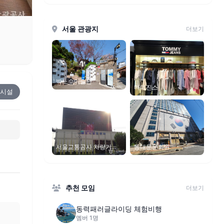
서울 관광지
더보기
박노수미술관
타미진스
시설
서울교통공사 차량기지
동대문문화원
(신정, 수서, 천왕기지)
추천 모임
더보기
동력패러글라이딩 체험비행
멤버 1명