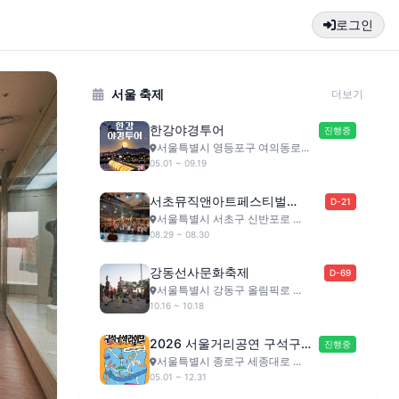
로그인
서울 축제
더보기
한강야경투어
진행중
서울특별시 영등포구 여의동로...
05.01 ~ 09.19
서초뮤직앤아트페스티벌
D-21
(SMAF)
서울특별시 서초구 신반포로 ...
08.29 ~ 08.30
강동선사문화축제
D-69
서울특별시 강동구 올림픽로 ...
10.16 ~ 10.18
2026 서울거리공연 구석구석
진행중
라이브
서울특별시 종로구 세종대로 ...
05.01 ~ 12.31