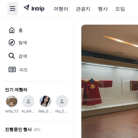
여행러
관광지
행사
모임
홈
탐색
검색
피드
인기 여행러
retty_13
m_inho23
bibi_0203
rity_5004
진행중인 행사
(61)