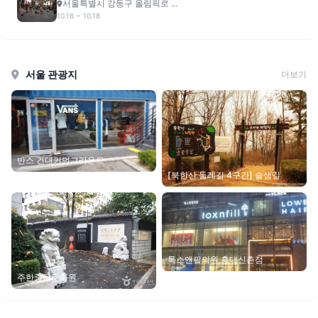
서울특별시 강동구 올림픽로 ...
10.16 ~ 10.18
서울 관광지
더보기
반스 건대커먼그라운드
[북한산 둘레길 4구간] 솔샘길
톡스앤필의원 홍대신촌점
주한중국문화원