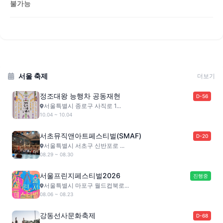
불가능
서울 축제
더보기
정조대왕 능행차 공동재현
D-56
서울특별시 종로구 사직로 1...
10.04 ~ 10.04
서초뮤직앤아트페스티벌(SMAF)
D-20
서울특별시 서초구 신반포로 ...
08.29 ~ 08.30
서울프린지페스티벌2026
진행중
서울특별시 마포구 월드컵북로...
08.06 ~ 08.23
강동선사문화축제
D-68