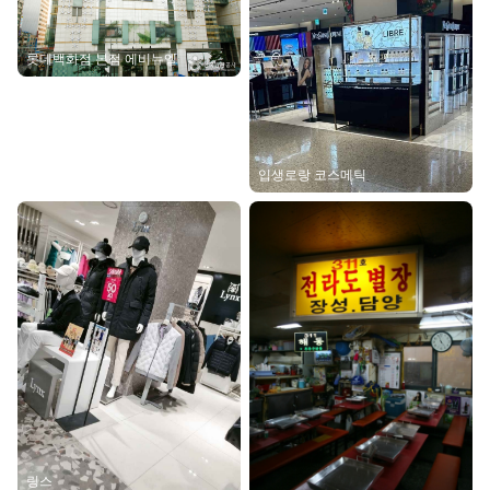
롯데백화점 본점 에비뉴엘
입생로랑 코스메틱
링스