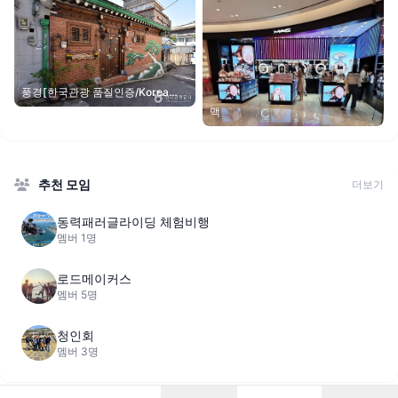
풍경[한국관광 품질인증/Korea
Quality]
맥
추천 모임
더보기
동력패러글라이딩 체험비행
멤버 1명
로드메이커스
멤버 5명
청인회
멤버 3명