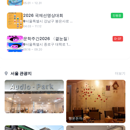
05.01 ~ 12.31
2026 국제선명상대회
진행중
서울특별시 강남구 봉은사로 ...
04.03 ~ 11.12
문학주간2026 〈곁눈질〉
D-37
서울특별시 종로구 대학로 1...
09.16 ~ 09.20
서울 관광지
더보기
오디오파크 용산전자랜드
행운돈까스