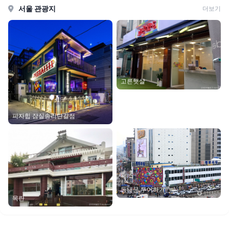
서울 관광지
더보기
고른햇살
피자힙 잠실송리단길점
동대문 투어하기
목란