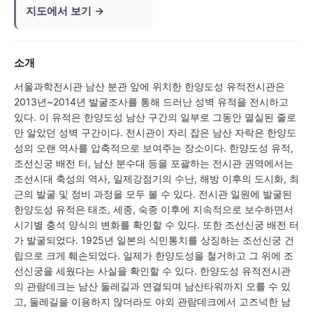
지도에서 보기 →
소개
서울과학전시관 남산 분관 앞에 위치한 한양도성 유적전시관은
2013년~2014년 발굴조사를 통해 드러난 성벽 유적을 전시하고
있다. 이 유적은 한양도성 남산 구간의 일부로 그동안 멸실된 줄로
만 알았던 성벽 구간이다. 전시관이 자리 잡은 남산 자락은 한양도
성의 오랜 역사를 압축적으로 보여주는 장소이다. 한양도성 유적,
조선신궁 배전 터, 남산 분수대 등을 포괄하는 전시관 권역에서는
조선시대 축성의 역사, 일제강점기의 수난, 해방 이후의 도시화, 최
근의 발굴 및 정비 과정을 모두 볼 수 있다. 전시관 일원에 발굴된
한양도성 유적은 태조, 세종, 숙종 이후에 지속적으로 보수하면서
시기별 충석 양식의 변화를 확인할 수 있다. 또한 조선신궁 배전 터
가 발굴되었다. 1925년 일본의 식민통치를 상징하는 조선신궁 건
립으로 크게 훼손되었다. 일제가 한양도성을 철거하고 그 위에 조
선신궁을 세웠다는 사실을 확인할 수 있다. 한양도성 유적전시관
의 관람데크는 남산 둘레길과 연결되며 남산타워까지 오를 수 있
고, 둘레길을 이용하지 않더라도 야외 관람데크에서 고즈넉한 남