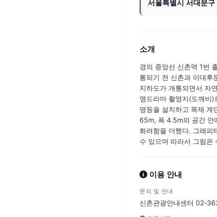
서울특별시 서대문구 대
소개
경의 중앙선 신촌역 1번
통되기 전 신촌과 이대후문
지하도가 개통되면서 자연
명드라마 촬영지(도깨비)로
명등을 설치하고 목재 계
65m, 폭 4.5m의 공간
화려함을 더했다. 그래피
수 있으며 따라서 그림은 
이용 안내
문의 및 안내
신촌관광안내센터 02-363