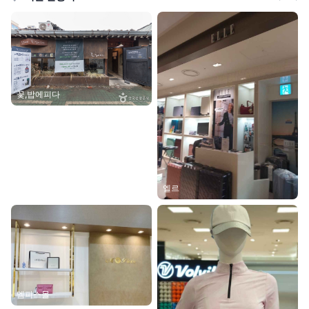
꽃,밥에피다
엘르
엠피스몰