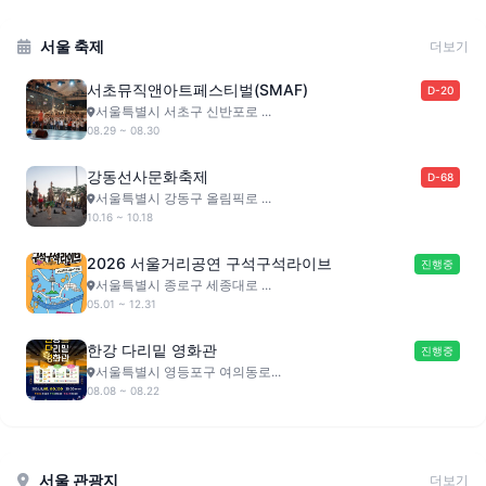
서울 축제
더보기
서초뮤직앤아트페스티벌(SMAF)
D-20
서울특별시 서초구 신반포로 ...
08.29 ~ 08.30
강동선사문화축제
D-68
서울특별시 강동구 올림픽로 ...
10.16 ~ 10.18
2026 서울거리공연 구석구석라이브
진행중
서울특별시 종로구 세종대로 ...
05.01 ~ 12.31
한강 다리밑 영화관
진행중
서울특별시 영등포구 여의동로...
08.08 ~ 08.22
서울 관광지
더보기