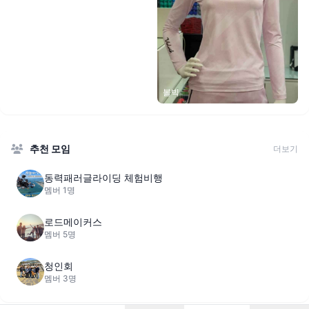
볼빅
추천 모임
더보기
동력패러글라이딩 체험비행
멤버 1명
로드메이커스
멤버 5명
청인회
멤버 3명