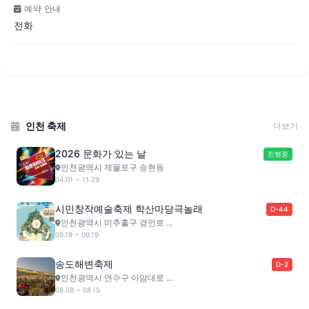
예약 안내
전화
인천 축제
더보기
2026 문화가 있는 날
진행중
인천광역시 제물포구 송현동
04.01 ~ 11.29
시민창작예술축제 학산마당극놀래
D-44
인천광역시 미추홀구 경인로 ...
09.19 ~ 09.19
송도해변축제
D-2
인천광역시 연수구 아암대로 ...
08.08 ~ 08.15