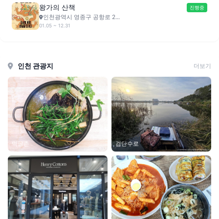
왕가의 산책
진행중
인천광역시 영종구 공항로 2...
01.05 ~ 12.31
인천 관광지
더보기
먹골촌
검단수로