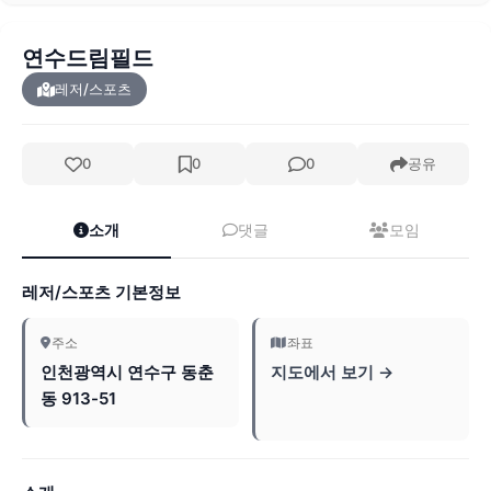
연수드림필드
레저/스포츠
0
0
0
공유
소개
댓글
모임
레저/스포츠 기본정보
주소
좌표
인천광역시 연수구 동춘
지도에서 보기 →
동 913-51