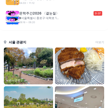
04.03 ~ 11.12
문학주간2026 〈곁눈질〉
D-37
서울특별시 종로구 대학로 1...
09.16 ~ 09.20
서울 관광지
더보기
녹번서공원
고운 돈카츠