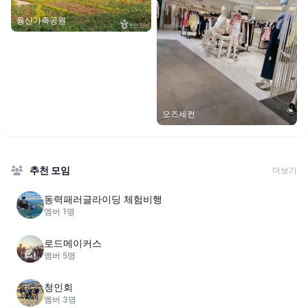
용산가족공원
오즈세컨
추천 모임
더보기
동력패러글라이딩 체험비행
멤버 1명
로드메이커스
멤버 5명
청인회
멤버 3명