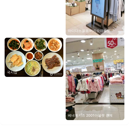
아디다스골프 마리오아울렛
국시집
베네통키즈 2001아울렛 중계