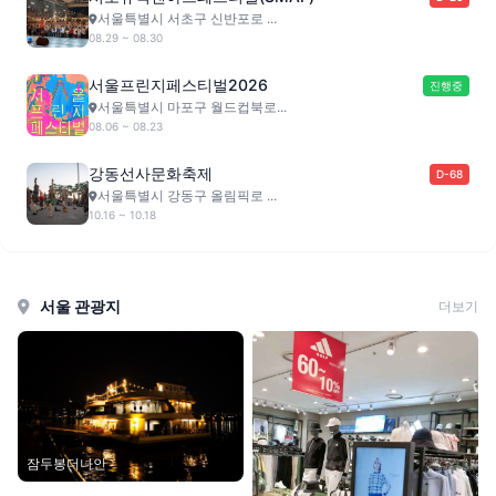
서울특별시 서초구 신반포로 ...
08.29 ~ 08.30
서울프린지페스티벌2026
진행중
서울특별시 마포구 월드컵북로...
08.06 ~ 08.23
강동선사문화축제
D-68
서울특별시 강동구 올림픽로 ...
10.16 ~ 10.18
서울 관광지
더보기
잠두봉더나인