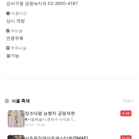
강서구청 공원녹지과 02-2600-4187
이용시간
상시 개방
쉬는날
연중무휴
주차시설
불가능
서울 축제
더보기
정조대왕 능행차 공동재현
D-56
서울특별시 종로구 사직로 1...
10.04 ~ 10.04
서초뮤직앤아트페스티벌(SMAF)
D-20