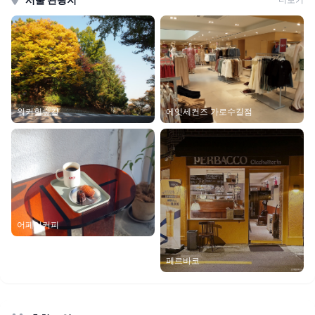
에잇세컨즈 가로수길점
워커힐숲길
어페어커피
페르바코