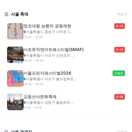
서울 축제
더보기
정조대왕 능행차 공동재현
D-56
서울특별시 종로구 사직로 1...
10.04 ~ 10.04
서초뮤직앤아트페스티벌(SMAF)
D-20
서울특별시 서초구 신반포로 ...
08.29 ~ 08.30
서울프린지페스티벌2026
진행중
서울특별시 마포구 월드컵북로...
08.06 ~ 08.23
강동선사문화축제
D-68
서울특별시 강동구 올림픽로 ...
10.16 ~ 10.18
서울 관광지
더보기