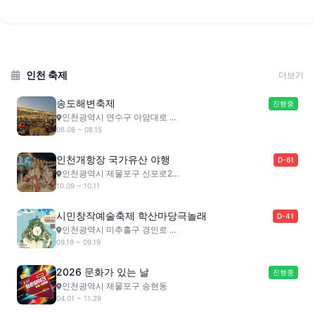
인천 축제
더보기
송도해변축제
진행중
인천광역시 연수구 아암대로 ...
08.08 ~ 08.15
인천개항장 국가유산 야행
D-61
인천광역시 제물포구 신포로2...
10.09 ~ 10.11
시민창작예술축제 학산마당극놀래
D-41
인천광역시 미추홀구 경인로 ...
09.19 ~ 09.19
2026 문화가 있는 날
진행중
인천광역시 제물포구 송현동
04.01 ~ 11.29