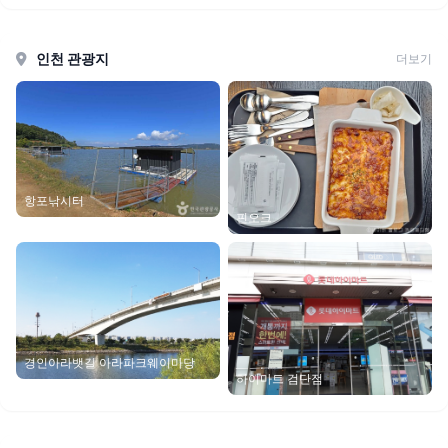
인천 관광지
더보기
항포낚시터
핀오크
경인아라뱃길 아라파크웨이마당
하이마트 검단점