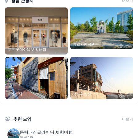
경남 관광지
더보기
기업사랑공원
구호 롯데아울렛 김해점
갯바위펜션
노렌스시
추천 모임
더보기
동력패러글라이딩 체험비행
멤버 1명