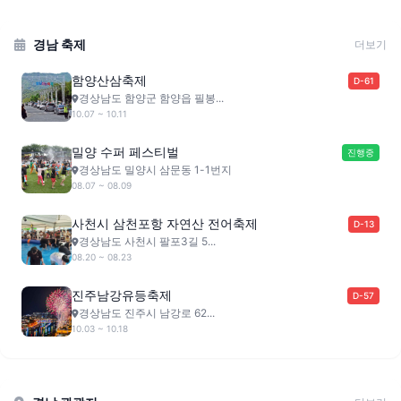
경남 축제
더보기
함양산삼축제
D-61
경상남도 함양군 함양읍 필봉...
10.07 ~ 10.11
밀양 수퍼 페스티벌
진행중
경상남도 밀양시 삼문동 1-1번지
08.07 ~ 08.09
사천시 삼천포항 자연산 전어축제
D-13
경상남도 사천시 팔포3길 5...
08.20 ~ 08.23
진주남강유등축제
D-57
경상남도 진주시 남강로 62...
10.03 ~ 10.18